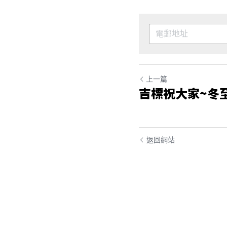
上一篇
吉標祝大家~冬
返回網站