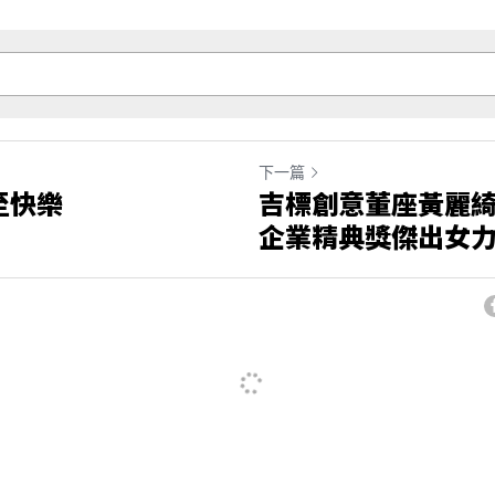
下一篇
至快樂
吉標創意董座黃麗綺
企業精典獎傑出女